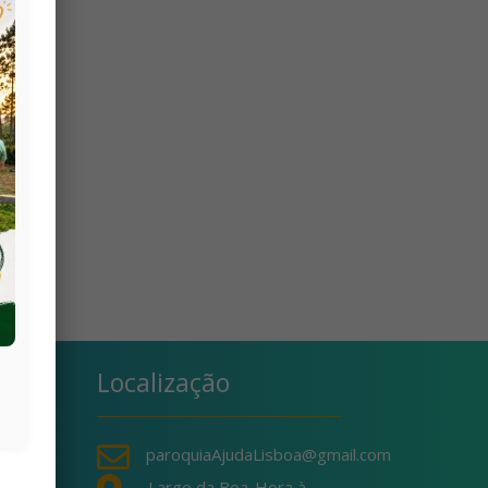
Localização

paroquiaAjudaLisboa@gmail.com
Largo da Boa-Hora à