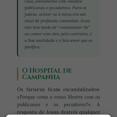
casa, juntamente com «muitos
publicanos e pecadores». Para os
judeus, sentar-se à mesa era um
sinal de profunda comunhão. Jesus
não tem medo de "contaminar-Se"
ao comer com eles; pelo contrário, é
a Sua santidade e o Seu amor que os
purifica.
O Hospital de
Campanha
Os fariseus ficam escandalizados:
«Porque come o vosso Mestre com os
publicanos e os pecadores?»
. A
resposta de Jesus destrói qualquer