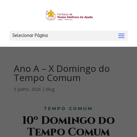
Selecionar Página
Ano A – X Domingo do
Tempo Comum
5 Junho, 2026
|
blog
TEMPO COMUM
10º Domingo do
Tempo Comum