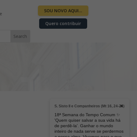
SOU NOVO AQUI…
ne
Quero contribuir
×
S. Sisto II e Companheiros (Mt 16, 24-28)
18ª Semana do Tempo Comum ✨
'Quem quiser salvar a sua vida há
de perdê-la'. Ganhar o mundo
inteiro de nada serve se perdermos
a nossa alma. Vivamos para o que