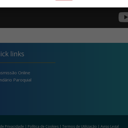
ick links
nsmissão Online
ndário Paroquial
a de Privacidade
|
Política de Cookies
|
Termos de Utilização
|
Aviso Legal