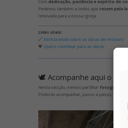
Com
dedicação, paciência e espírito de 
Pedimos também a todos que
rezem pela b
renovada para a nossa Igreja.
Links úteis:
🔗
Notícia inicial sobre as obras de restauro
💖
Quero contribuir para as obras
🕊️ Acompanhe aqui o que
Nesta secção, iremos partilhar
fotografias,
Poderás acompanhar, passo a passo, este pe