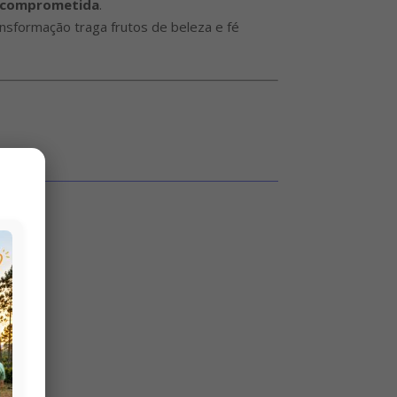
e comprometida
.
nsformação traga frutos de beleza e fé
ras.