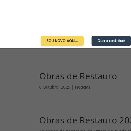
SOU NOVO AQUI…
Quero contribuir
Obras de Restauro
8 Outubro, 2025
|
Notícias
Obras de Restauro 202
As
obras de restauro da Igreja da Ajuda
j