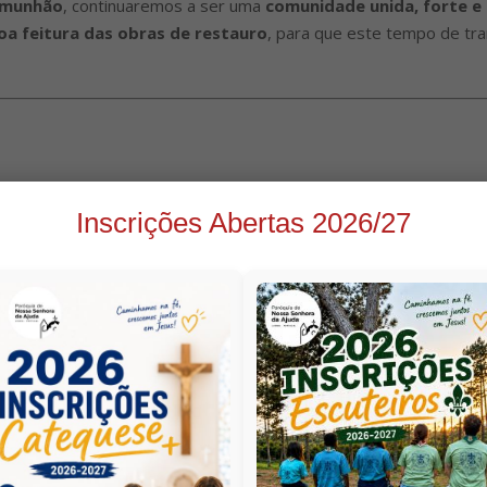
comunhão
, continuaremos a ser uma
comunidade unida, forte 
oa feitura das obras de restauro
, para que este tempo de tra
Inscrições Abertas 2026/27
 vai acontecendo…
 vídeos e pequenas descrições
que mostram a evolução das ob
rcurso de renovação e cuidado pela nossa casa comum.
📅 Atualizações
Outubro 2025