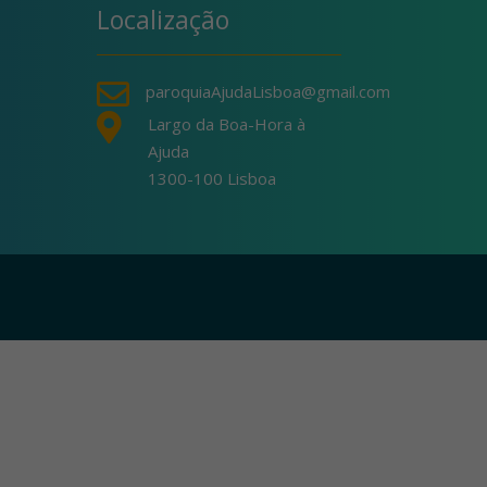
Localização

paroquiaAjudaLisboa@gmail.com

Largo da Boa-Hora à
Ajuda
1300-100 Lisboa