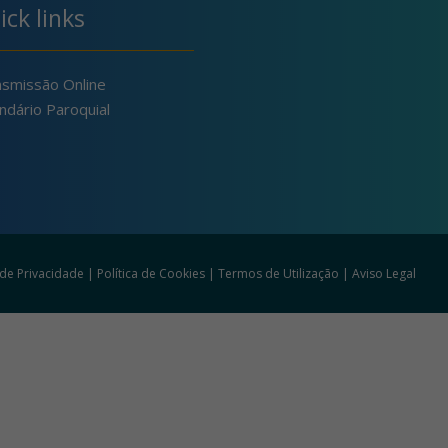
ick links
nsmissão Online
ndário Paroquial
a de Privacidade
|
Política de Cookies
|
Termos de Utilização
|
Aviso Legal