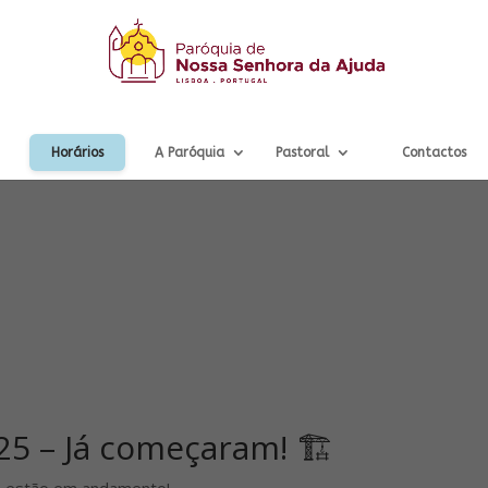
Horários
A Paróquia
Pastoral
Contactos
5 – Já começaram! 🏗️
á estão em andamento!