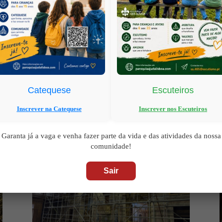
📝
Descrição:
Iniciaram-se os trabalhos de 
ser montados os andaimes para a primeira g
Catequese
Escuteiros
Inscrever na Catequese
Inscrever nos Escuteiros
Garanta já a vaga e venha fazer parte da vida e das atividades da nossa
comunidade!
Sair