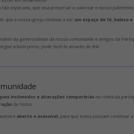
 tão esperada, que visa preservar e valorizar o nosso património e
ir que a nossa igreja continue a ser
um espaço de fé, beleza e
endem da generosidade da nossa comunidade e amigos da Paróqu
hegue a bom porto, pode fazê-lo através do link:
comunidade
guns incómodos e alterações temporárias
na rotina da paróq
ração
de todos.
anecerá
aberto e acessível
, para que todos possam continuar a