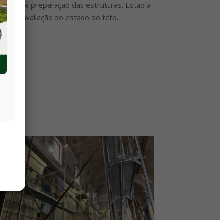
limpeza e preparação das estruturas. Estão a
rande avaliação do estado do teto.