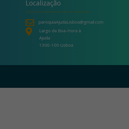
Localização

paroquiaAjudaLisboa@gmail.com

Largo da Boa-Hora à
Ajuda
1300-100 Lisboa