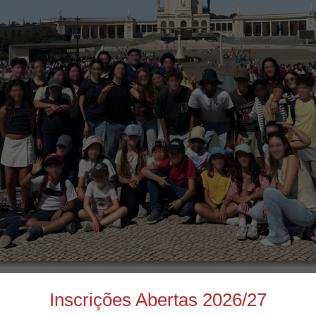
squecível de fé e de alegria. A catequese da noss
Inscrições Abertas 2026/27
 na tradicional Peregrinação das Crianças ao