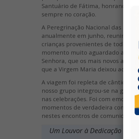
Santuário de Fátima, honrando um
sempre no coração.
A Peregrinação Nacional das Crian
anualmente em junho, reunindo no
crianças provenientes de todas as 
momento muito aguardado ao longo 
Senhora, que os mais novos apre
que a Virgem Maria deixou aos Pas
A viagem foi repleta de cânticos, 
nosso grupo integrou-se na grand
nas celebrações. Foi com emoção qu
momentos de verdadeira comunhão,
nestes encontros de comunidade.
Um Louvor à Dedicação dos C