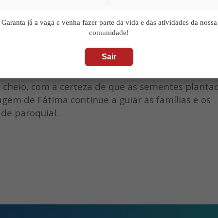
m o trabalho invisível, mas fundamental, dos nossos catequistas. É
naltecer a sua dedicação. Não apenas na preparação dos encontros
Garanta já a vaga e venha fazer parte da vida e das atividades da nossa
m no esforço admirável de organização, logística e
comunidade!
idades como esta. O vosso ‘Sim’ a esta missão é um testemunho
ianças. A toda a equipa de catequistas, o nosso mais profundo e
Sair
 cheio, com a certeza de que as sementes planta
gem de Fátima continue a guiar as famílias e os
de paroquial.