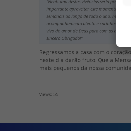
“Nenhuma destas vivências seria possível se
importante aproveitar este momento para e
semanais ao longo de todo o ano, mas també
acompanhamento atento e carinhoso em ativ
vivo do amor de Deus para com as nossas cr
sincero Obrigado!”
Regressamos a casa com o coração
neste dia darão fruto. Que a Mensa
mais pequenos da nossa comunida
Views: 55