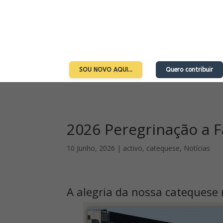
SOU NOVO AQUI…
Quero contribuir
2026 Peregrinação a 
10 Junho, 2026
|
activo
,
catequese
,
Notícias
A alegria da nossa catequese