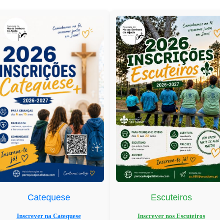
a tradição que muito nos orgulha e que trazemos
ças é um evento marcante que se realiza
 Recinto de Oração do Santuário milhares de
dioceses de Portugal. Para a nossa paróquia, é u
do ano catequético. É ali, aos pés de Nossa
ndem, de forma viva e em comunidade, a mensag
torinhos.
sorrisos e muita animação. Chegados a Fátima, o
e maré de crianças, participando com entusiasmo
e vimos as nossas crianças a rezar e a partilhar
 demonstrando que a fé se constrói e fortalece
Catequese
Escuteiros
atequistas
Inscrever na Catequese
Inscrever nos Escuteiros