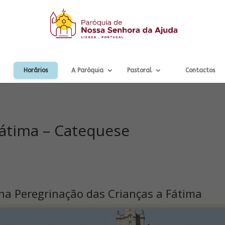
Horários
A Paróquia
Pastoral
Contactos
Fátima – Catequese
 na Peregrinação das Crianças a Fátima