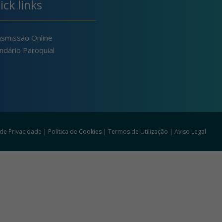
ick links
nsmissão Online
ndário Paroquial
a de Privacidade
|
Política de Cookies
|
Termos de Utilização
|
Aviso Legal