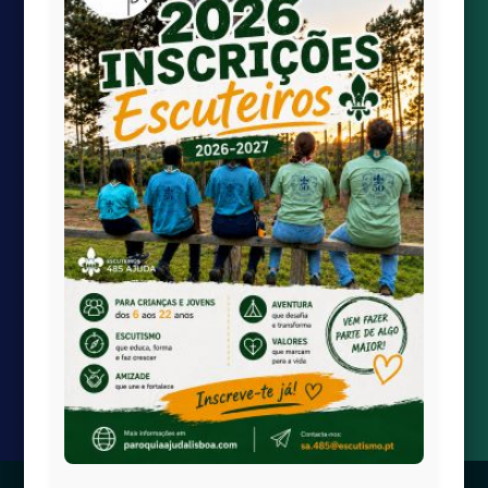
Quick links
Transmissão Online
Calendário Paroquial
Localização

paroquiaAjudaLisboa@gmail.com

Largo da Boa-Hora à Ajuda
1300-100 Lisboa