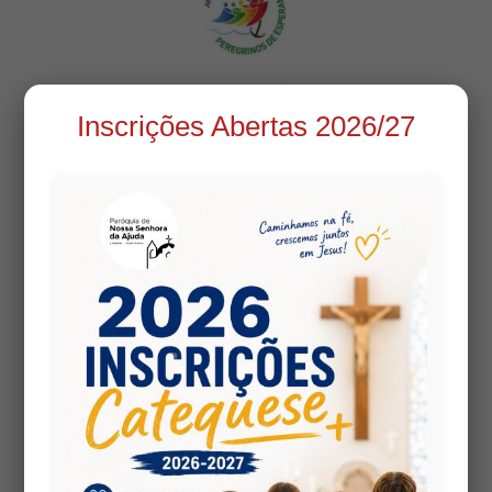
Inscrições Abertas 2026/27
Avaliação do Jubileu – 2025
14 Fevereiro, 2026
|
activo
,
Notícias
Jubileu 2025: Um Caminho de Graça e Renovação na
Nossa Diocese No passado mês de janeiro, foi
concluído o relatório de avaliação do Jubileu 2025 –
Peregrinos de Esperança. Este documento reúne o
testemunho e a reflexão de 142 participantes,
entre párocos, vigários,...
Quarta-feira de Cinzas
14 Fevereiro, 2026
|
blog