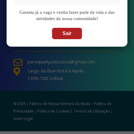
Garanta já a vaga e venha fazer parte da vida e das
Transmissão Online
atividades da nossa comunidade!
Calendário Paroquial
Sair
Localização

paroquiaAjudaLisboa@gmail.com

Largo da Boa-Hora à Ajuda
1300-100 Lisboa
© 2025 | Fabrica de Nossa Senhora da Ajuda –
Política de
Privacidade
|
Política de Cookies
|
Termos de Utilização
|
Aviso Legal