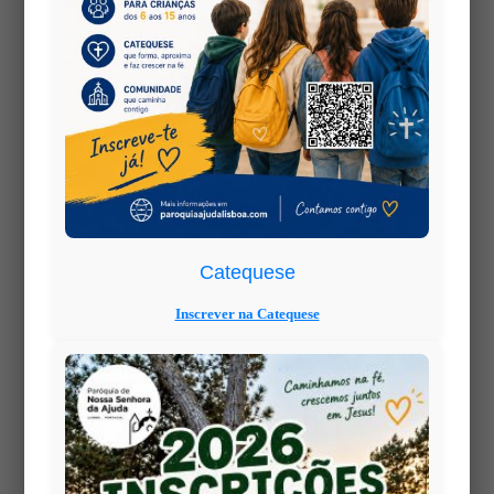
Quarta-feira de Cinzas – O Convite para um Novo
Recomeço Tempo da Quaresma Quarta-feira de
Cinzas O Convite para um Novo Recomeço Com o
fim das festividades do Carnaval, a Igreja convoca-
nos a mudar o foco. A alegria expansiva dá lugar ao
recolhimento; o ruído dá...
Menu Principal
Horário da Vida Pastoral
Catequese
Links
Inscrever na Catequese
Grupos, Assoc. e Movim.
Contacte-nos
Artigos recentes
2026 1 Agosto dia do lenço Escuteiro