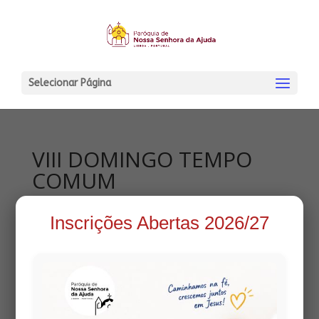
Selecionar Página
VIII DOMINGO TEMPO
COMUM
2 Março, 2014
|
Folhas Informativas
Inscrições Abertas 2026/27
Visualize a folha informativa em: