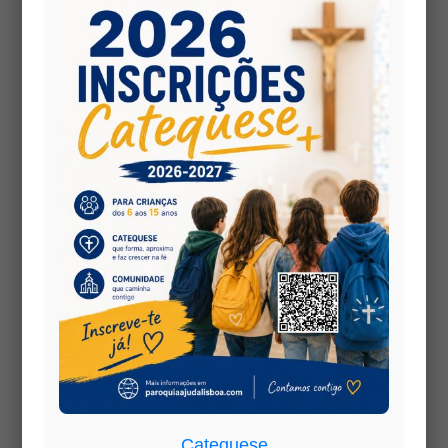
Security Error:
PDF files must be
hosted on the same domain as this
site.
PDF is hosted on:
but this site
wp-content
is:
https://www.paroquiaajudalisboa.com
Security Error:
PDF files must be
hosted on the same domain as this
site.
PDF is hosted on:
but this site
wp-content
is:
https://www.paroquiaajudalisboa.com
Catequese