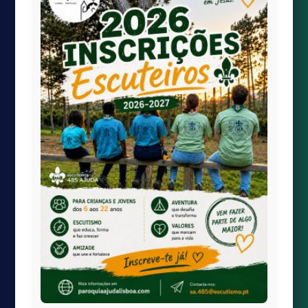
Quick links
Transmissão Online
Calendário Paroquial
Localização

paroquiaAjudaLisboa@gmail.com

Largo da Boa-Hora à Ajuda
1300-100 Lisboa