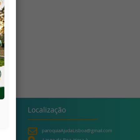
Localização

paroquiaAjudaLisboa@gmail.com
Largo da Boa-Hora à