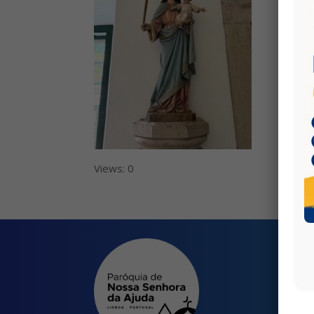
Views: 0
Qu
Tra
Cale