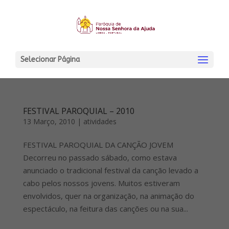
Selecionar Página
FESTIVAL PAROQUIAL – 2010
13 Março, 2010
|
atividades
FESTIVAL PAROQUIAL DA CANÇÃO JOVEM
Decorreu no passado sábado, como estava
anunciado o tradicional festival da canção levado a
cabo pelos nossos jovens. Muitos estiveram
envolvidos, quer na organização, na animação do
espectáculo, na feitura das canções ou na sua...