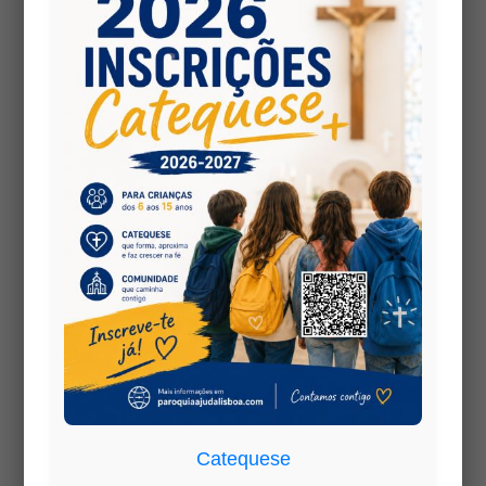
Profissão de Fé
1 Junho, 2008
|
atividades
Um grupo significativo de Adolescentes fez, no
passado Domingo, dia 01 de Junho, na missa das 11
horas, a sua Profissão de Fé e Comunhão Solene.
Cuidadosamente preparados pelos seus
Catequistas e bem compenetrados do que
estavam a fazer, foi bonito vê-los responder...
Concerto Coral
1 Junho, 2008
|
atividades
O concerto Coral que se realizou no passado
Domingo, 01 de Junho, na nossa Igreja Paroquial
deixou encantados os que puderam assistir. Dois
Catequese
coros muito diferentes mas que regalaram, cada