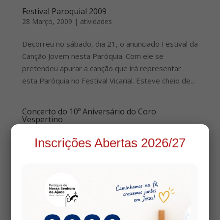
Festival Paroquial 2009
28 Março, 2009
|
atividades
Decorreu no sábado, dia 21, o anunciado Festival da
Canção Jovem nesta Paróquia. Com ele se
pretendeu apurar a canção que irá representar
esta Paróquia no Festival Vicarial. Esteve cheio de...
Concerto do 10º Aniversário do Coro
Vespertino
15 Novembro, 2008
|
atividades
Inscrições Abertas 2026/27
No passado Sábado, o Coro Vespertino culminou as
celebrações do seu 10º aniversário com um
concerto de músicas originais. Todos os Sábados,
na Eucaristia das 19h00, este coro eleva a Palavra
de Cristo pelo canto. Nascido em Janas em Julho de
1998, chegou até hoje, com...