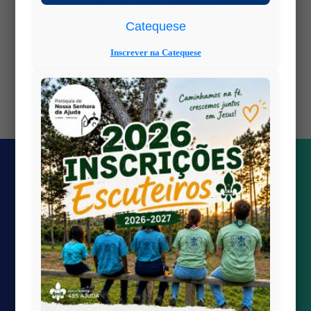
PDF is hosted on:
but this site
wp-content
is:
https://www.paroquiaajudalisboa.com
Catequese
Inscrever na Catequese
Views: 0