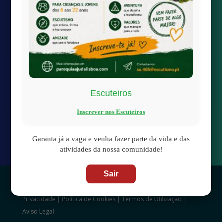
Quick links
Transmissão Online
Calendário Paroquial
Localização
Escuteiros
Inscrever nos Escuteiros

paroquiaAjudaLisboa@gmail.com

Largo da Boa-Hora à Ajuda
Garanta já a vaga e venha fazer parte da vida e das
1300-100 Lisboa
atividades da nossa comunidade!
Sair
© 2025 | Fabrica de Nossa Senhora da Ajuda –
Política de
Privacidade
|
Política de Cookies
|
Termos de Utilização
|
Aviso Legal