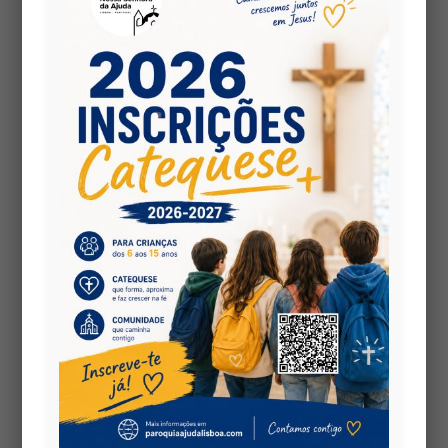
Security Error:
PDF files must be
hosted on the same domain as this
site.
PDF is hosted on:
but this site
wp-content
is:
https://www.paroquiaajudalisboa.com
Security Error:
PDF files must be
hosted on the same domain as this
site.