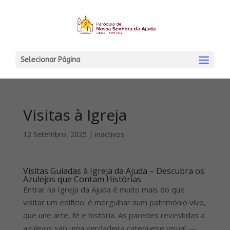
Selecionar Página
Visitas à Igreja
12 Setembro, 2025
|
inactivos
Visitas Guiadas à Igreja da Ajuda – Descubra os
Azulejos que Contam Histórias
Entrar na Igreja da Ajuda é muito mais do que
visitar um edifício: é mergulhar num património vivo,
que une arte, fé e história. As paredes revestidas a
azulejos são uma verdadeira catequese visual —