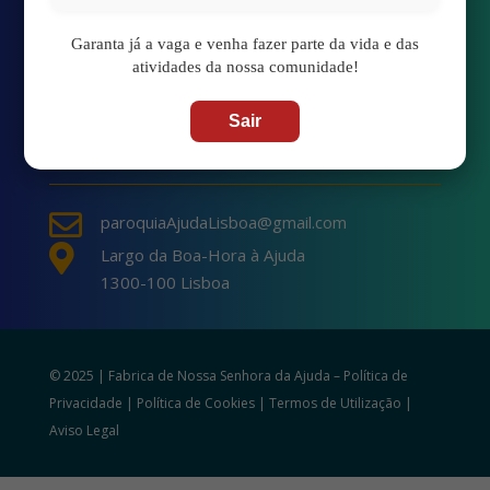
Garanta já a vaga e venha fazer parte da vida e das
Transmissão Online
atividades da nossa comunidade!
Calendário Paroquial
Sair
Localização

paroquiaAjudaLisboa@gmail.com

Largo da Boa-Hora à Ajuda
1300-100 Lisboa
© 2025 | Fabrica de Nossa Senhora da Ajuda –
Política de
Privacidade
|
Política de Cookies
|
Termos de Utilização
|
Aviso Legal