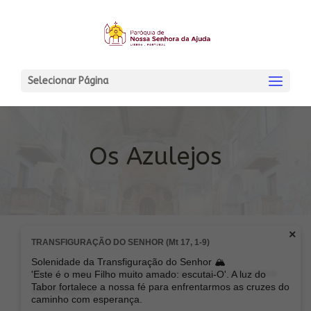
Selecionar Página
Os Azulejos
×
TRANSFIGURAÇÃO DO SENHOR (Mt 17, 1-9)
Solenidade da Transfiguração do Senhor 🏔️
🎨 Os Azulejos da Nossa Igreja: Uma Catequese
'Este é o meu Filho muito amado: escutai-O'. A luz do
Tabor fortalece a nossa fé para enfrentarmos as cruzes do
em Imagens
caminho com esperança.