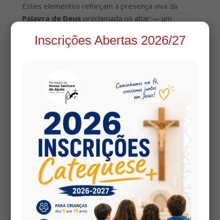
Estes elementos reforçam a presença viva da
Palavra de Deus
proclamada no altar — um
convite a escutar com o coração aberto, guiados
Inscrições Abertas 2026/27
por aqueles que a escreveram sob a inspiração
divina.
🏛️ Século XVIII: O Esplendor do Azulejo
Português
Os nossos azulejos datam do
último quartel do
século XVIII
, uma época de grande inovação
artística em Portugal. Foi então que emergiu o
estilo neoclássico
, que sucedeu ao rococó dos
primeiros anos do reinado de
D. Maria I
.
Este novo estilo — visível nos nossos painéis —
distingue-se por:
🎨
Cenas figurativas em azul sobre fundo