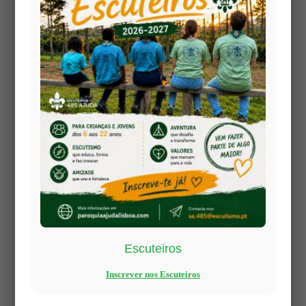
nos painéis que hoje enriquecem a nossa igreja.
📚 O Azulejo como Tesouro Nacional
Como escreveu
José Meco
, um dos maiores
especialistas em azulejaria portuguesa:
“Embora a origem do azulejo não seja portuguesa, em
nenhum outro país europeu este material recebeu um
tratamento tão expressivo e original como em
Portugal, com fins que transcendem largamente um
mero papel decorativo.”
(
O Azulejo em Portugal
, vol. 2)
✨ Uma Herança que Nos Fala
Mais do que um património artístico, os nossos
Escuteiros
azulejos são
janelas de beleza e fé
, testemunhos
silenciosos que continuam a evangelizar através da
Inscrever nos Escuteiros
forma, da cor e do símbolo.