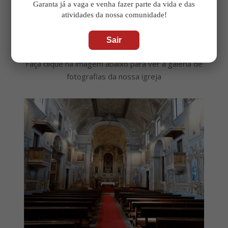
Garanta já a vaga e venha fazer parte da vida e das
Na próxima vez que entrares na igreja, deixa que
atividades da nossa comunidade!
estas imagens te falem. Elas contam uma história
que é
nossa
, que é
da Igreja
, que é
de Deus
.
Sair
Faça clique na imagem abaixo para ver a galeria de
fotografias da nossa igreja