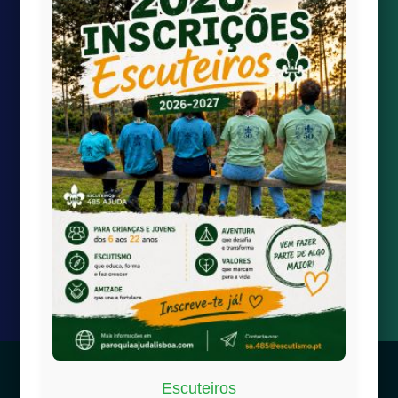
Quick links
Transmissão Online
Calendário Paroquial
Localização

paroquiaAjudaLisboa@gmail.com

Largo da Boa-Hora à Ajuda
1300-100 Lisboa
© 2025 | Fabrica de Nossa Senhora da Ajuda –
Política de
Escuteiros