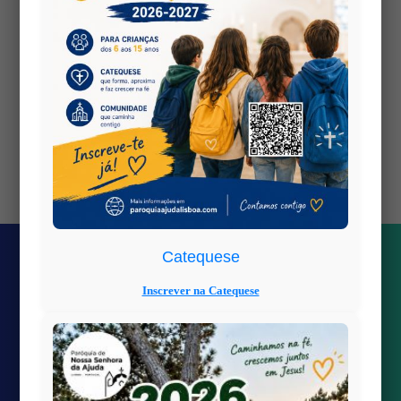
PDF is hosted on:
but this site
wp-content
is:
https://www.paroquiaajudalisboa.com
Views: 0
Catequese
Inscrever na Catequese