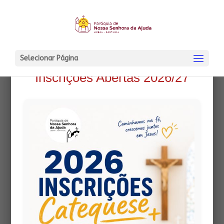
Selecionar Página
Inscrições Abertas 2026/27
O BENGALINHAS 1065
25 Outubro, 2014
|
O Bengalinhas
Security Error:
PDF files must be
hosted on the same domain as this
site.