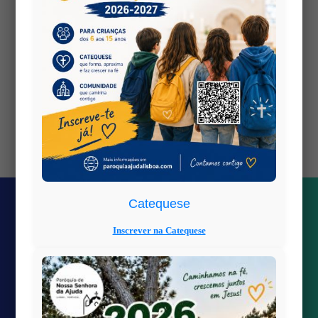
PDF is hosted on:
but this site
wp-content
is:
https://www.paroquiaajudalisboa.com
Views: 1
Catequese
Inscrever na Catequese