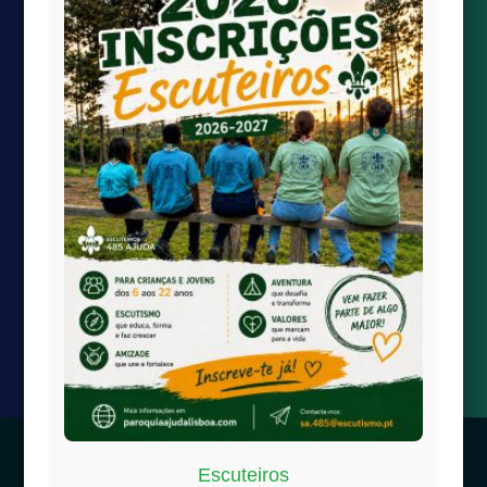
Quick links
Transmissão Online
Calendário Paroquial
Localização

paroquiaAjudaLisboa@gmail.com

Largo da Boa-Hora à Ajuda
1300-100 Lisboa
© 2025 | Fabrica de Nossa Senhora da Ajuda –
Política de
Escuteiros