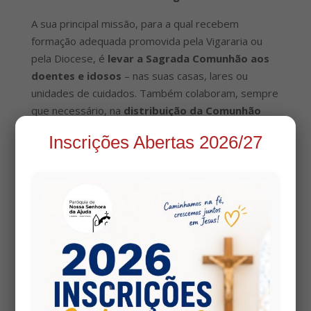
A sua principal missão, para a qual recebem
formação adequada promovida pela Vigararia ou
pela Diocese, é
levar a Sagrada Comunhão aos
doentes e idosos
– nas suas casas, lares ou
unidades de cuidados. Também colaboram, sempre
que necessário, na
distribuição da Comunhão
nas celebrações eucarísticas
.
Inscrições Abertas 2026/27
✨ Uma missão de amor e
presença
Este serviço é, nas palavras do
Papa Francisco
,
“um gesto de ternura, de proximidade, de
evangelização silenciosa”, que
leva Cristo vivo
àqueles que já não podem vir até Ele
.
O Patriarca Emérito de Lisboa,
D. José Policarpo
,