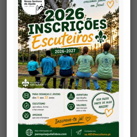
📌 Como solicitar a Comunhão ao
domicílio
Se você ou um familiar necessita de receber a
Comunhão em casa, pode solicitar este serviço da
seguinte forma:
1. Contacte o Atendimento Paroquial
–
Sala de
Acolhimento
🕘 Das 9h às 13h e das 16h às 19h
📞 Telefone:
213 630 039
2. Indique as seguintes informações:
Nome, idade e contacto telefónico;
Morada completa;
Dia e hora mais adequada para a visita;
Será posteriormente informado da data de início e