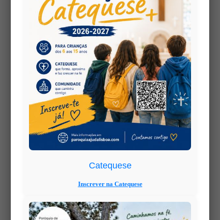
lembrava que “a Eucaristia nunca pode ser apenas
um rito: é um encontro, é alimento, é envio. E
ninguém pode ficar privado dela por causa da
fragilidade física.”
Inspirados nestas palavras, os Ministros
Extraordinários tornam-se verdadeiros
missionários da esperança
, pois não levam
apenas o Corpo de Cristo –
levam também a
presença da comunidade, da Igreja viva que
acompanha, escuta e consola.
“O enfermo que comunga sente-se parte da
Catequese
assembleia, sente-se em casa, na Igreja que o
visita.”
Inscrever na Catequese
–
São João Paulo II