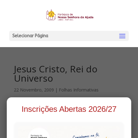
Selecionar Página
Jesus Cristo, Rei do
Universo
22 Novembro, 2009
|
Folhas Informativas
Inscrições Abertas 2026/27
Visualize a folha informativa em: