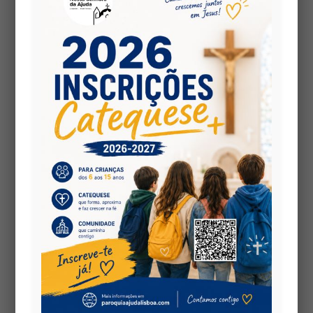
Security Error:
PDF files must be
hosted on the same domain as this
site.
PDF is hosted on:
but this site
wp-content
is:
https://www.paroquiaajudalisboa.com
Security Error:
PDF files must be
hosted on the same domain as this
site.