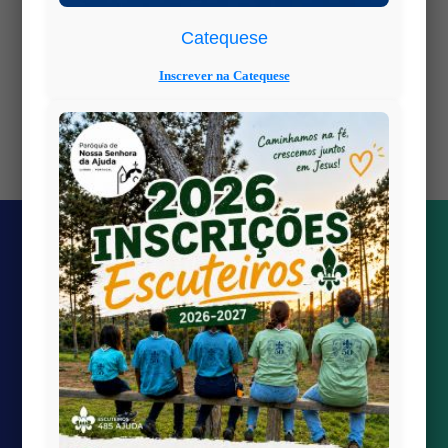
PDF is hosted on:
but this site
wp-content
is:
https://www.paroquiaajudalisboa.com
Catequese
Inscrever na Catequese
Views: 0