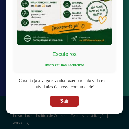
Quick links
Transmissão Online
Calendário Paroquial
Localização
Escuteiros
Inscrever nos Escuteiros

paroquiaAjudaLisboa@gmail.com

Largo da Boa-Hora à Ajuda
Garanta já a vaga e venha fazer parte da vida e das
1300-100 Lisboa
atividades da nossa comunidade!
Sair
© 2025 | Fabrica de Nossa Senhora da Ajuda –
Política de
Privacidade
|
Política de Cookies
|
Termos de Utilização
|
Aviso Legal