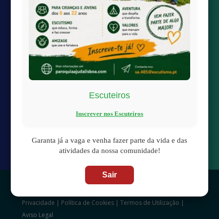
Quick links
Transmissão Online
Calendário Paroquial
Localização
Escuteiros
Inscrever nos Escuteiros

paroquiaAjudaLisboa@gmail.com

Largo da Boa-Hora à Ajuda
Garanta já a vaga e venha fazer parte da vida e das
1300-100 Lisboa
atividades da nossa comunidade!
Sair
© 2025 | Fabrica de Nossa Senhora da Ajuda –
Política de
Privacidade
|
Política de Cookies
|
Termos de Utilização
|
Aviso Legal