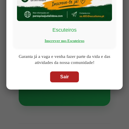
que o acabam por deixar
vazio?
Transparecer a Vida em
Escuteiros
Abundância:
A sua
Inscrever nos Escuteiros
vivência da fé transparece
uma alegria abundante e
Garanta já a vaga e venha fazer parte da vida e das
contagiante, ou vive-a
atividades da nossa comunidade!
apenas como uma
obrigação e um peso?
Sair
Deixe-se conduzir pelo
Bom Pastor.