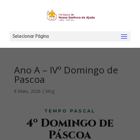
Selecionar Página
Ano A – IVº Domingo de
Pascoa
8 Maio, 2026
|
blog
TEMPO PASCAL
4º Domingo de
Páscoa