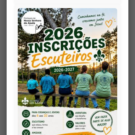
Distinguir a Voz:
No meio
de tantas vozes e opiniões
que o mundo atira
diariamente, sabe
distinguir a voz de Jesus?
Dedique, esta semana, 10
minutos de silêncio diário
para O escutar na oração.
Identificar os "Ladrões":
Jesus alerta para os que
vêm roubar e destruir.
Quais são os atalhos ou
promessas falsas
(consumismo, vaidade,
egoísmo) em que tem
confiado a sua felicidade e