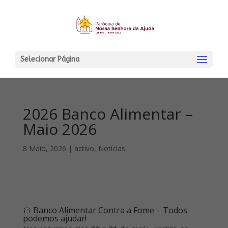
Selecionar Página
2026 Banco Alimentar –
Maio 2026
8 Maio, 2026
|
activo
,
Notícias
🍞 Banco Alimentar Contra a Fome – Todos
podemos ajudar!