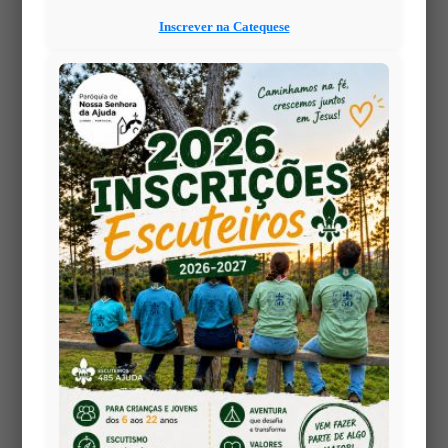
próximo e da capacidade de transformar a
Inscrever na Catequese
solidariedade em ação.
🙏 Todos juntos conseguiremos fazer a diferença.
Porque um pequeno gesto para nós pode significar
muito para quem mais precisa.