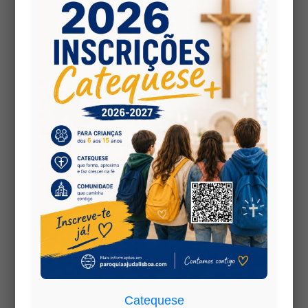
Fazendo a sua doação de alimentos durante a
campanha;
Oferecendo algum do seu tempo para ajudar na
recolha;
Divulgando esta iniciativa junto de familiares e
amigos.
Quem tiver disponibilidade para colaborar como
voluntário, mesmo que apenas durante um
pequeno período, agradecemos que entre em
contacto com os Escuteiros do Agrupamento 485
para indicar a sua disponibilidade.
Num tempo em que tantas famílias continuam a
enfrentar dificuldades, cada gesto conta. Como
recorda o Banco Alimentar, a partilha de bens e o
voluntariado são testemunho concreto do amor ao
Catequese