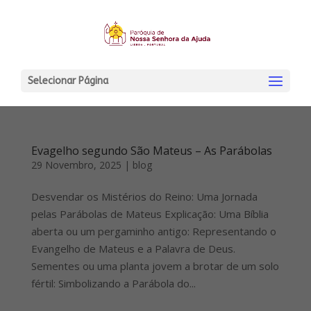
Selecionar Página
Evagelho segundo São Mateus – As Parábolas
29 Novembro, 2025
|
blog
Desvendar os Mistérios do Reino: Uma Jornada
pelas Parábolas de Mateus Explicação: Uma Bíblia
aberta ou um pergaminho antigo: Representando o
Evangelho de Mateus e a Palavra de Deus.
Sementes ou uma planta jovem a brotar de um solo
fértil: Simbolizando a Parábola do...