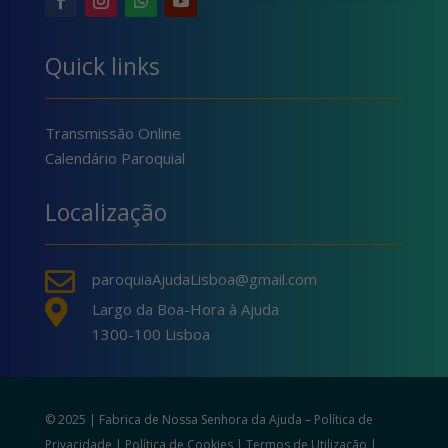
Quick links
Transmissão Online
Calendário Paroquial
Localização

paroquiaAjudaLisboa@gmail.com

Largo da Boa-Hora à Ajuda
1300-100 Lisboa
© 2025 | Fabrica de Nossa Senhora da Ajuda –
Política de
Privacidade
|
Política de Cookies
|
Termos de Utilização
|