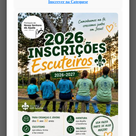
Inscrever na Catequese
📅
15 a 23 de dezembro
🕯 Um caminho de nove dias que nos prepara para
acolher o nascimento do Salvador.
Cada novena é um convite a
parar, rezar e
renovar o coração
, caminhando como comunidade
rumo ao Advento e ao Natal.
📖 No final de cada celebração, haverá um pequeno
momento de oração mariana ou natalícia.
Todos são muito bem-vindos!
Que Maria Imaculada e o Menino Jesus nos
acompanhem neste tempo de graça.
Views: 5