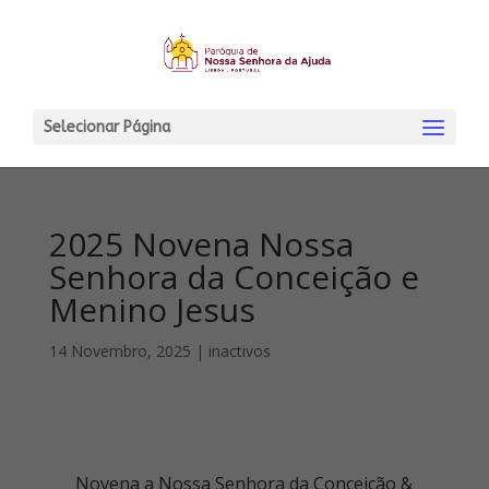
Selecionar Página
2025 Novena Nossa
Senhora da Conceição e
Menino Jesus
14 Novembro, 2025
|
inactivos
Novena a Nossa Senhora da Conceição &