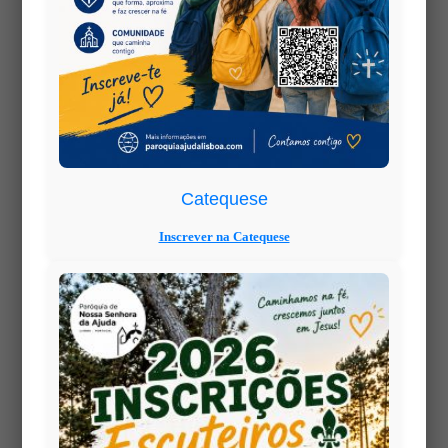
Pelas
14h
, segue-se um
Concerto Coral
com o
Grupo Coral BPI
, que apresentará um
repertório
clássico e coral
, preparado especialmente para
esta ocasião. Um tempo de beleza e comunhão, em
que a música se torna também expressão de
oração e louvor.
Toda a comunidade é convidada a participar e a
celebrar este dia de graça e devoção, confiando à
Catequese
Senhora de Fátima as intenções e caminhos de cada
Inscrever na Catequese
família.
📍
Local:
Capela do Caramão da Ajuda
📅
Data:
13 de outubro de 2025