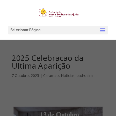
Selecionar Página
2025 Celebracao da
Ultima Aparição
7 Outubro, 2025
|
Caramao
,
Notícias
,
padroeira