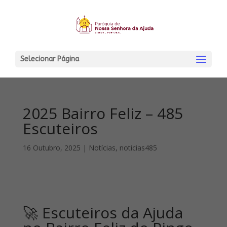
Selecionar Página
2025 Bairro Feliz – 485
Escuteiros
16 Outubro, 2025
|
Notícias
,
noticias485
🚀 Escuteiros da Ajuda