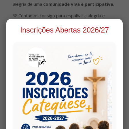
alegria de uma
comunidade viva e participativa
.
💚 Contamos consigo para espalhar a alegria e
apoiar os
Escuteiros da Ajuda
nesta bonita
Inscrições Abertas 2026/27
missão!