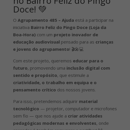
no Bairro Feliz do Pingo
Doce! 💚
O
Agrupamento 485 – Ajuda
está a participar na
iniciativa
Bairro Feliz do Pingo Doce (Loja da
Boa-Hora)
com um
projeto inovador de
educação audiovisual
pensado para as
crianças
e jovens do agrupamento
! 🎬🎤💻
Com este projeto, queremos
educar para o
futuro
, promovendo uma
inclusão digital com
sentido e propósito
, que estimule a
criatividade, o trabalho em equipa e o
pensamento crítico
dos nossos jovens.
Para isso, pretendemos adquirir
material
tecnológico
— projetor, computador e microfones
sem fio — que nos ajude a
criar atividades
pedagógicas modernas e envolventes
, onde