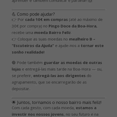
aprender é também comunicar e partilhar! 🙌
💪 Como pode ajudar?
👉 Por
cada 10€ em compras
(até ao máximo de
30€ por compra) no
Pingo Doce da Boa-Hora
,
recebe uma
moeda Bairro Feliz
.
👉 Coloque as suas moedas no
mealheiro B –
“Escuteiros da Ajuda”
e ajude-nos a
tornar este
sonho realidade!
🟢 Pode também
guardar as moedas de outras
lojas
e entregá-las mais tarde na Boa-Hora — ou,
se preferir,
entregá-las aos dirigentes
do
agrupamento, que se encarregarão de as
depositar.
🌟 Juntos, tornamos o nosso bairro mais feliz!
Com cada gesto, com cada moeda,
estamos a
investir nos nossos jovens
, no seu futuro e na