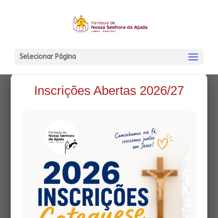
Selecionar Página
Inscrições Abertas 2026/27
PÁSCOA DA RESSURREIÇÃO DO SENHOR
27 Março, 2021
|
Folhas Informativas
Skip to PDF content Views:...
Menu Principal
Horário da Vida Pastoral
Links
Grupos, Assoc. e Movim.