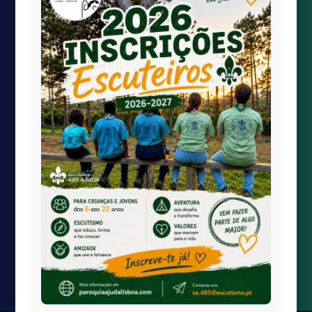
Quick links
Transmissão Online
Calendário Paroquial
Localização

paroquiaAjudaLisboa@gmail.com

Largo da Boa-Hora à Ajuda
1300-100 Lisboa